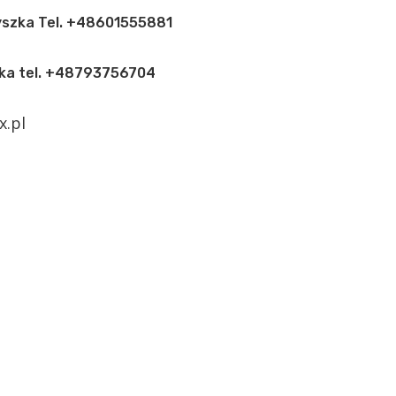
yszka Tel.
+48601555881
ka tel.
+48793756704
.pl