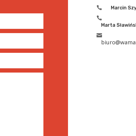

Marcin Sz

Marta Sławińs

biuro@wamax