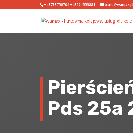
+48793756704
+48601555881
biuro@wamax.p
Pierście
Pds 25a 