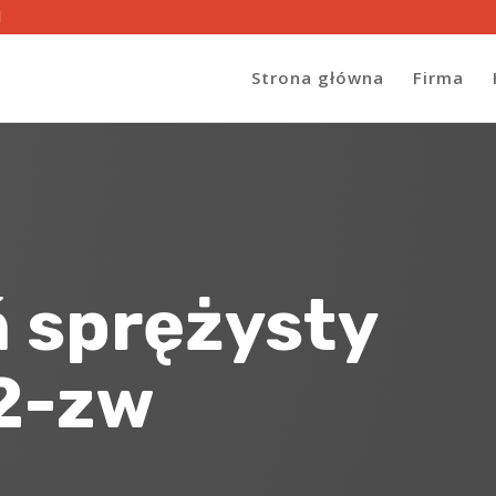
l
Strona główna
Firma
ń sprężysty
2-zw