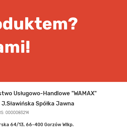
oduktem?
ami!
rstwo Usługowo-Handlowe "WAMAX"
, J.Sławińska Spółka Jawna
KRS: 0000083214
orska 64/13, 66-400 Gorzów Wlkp.