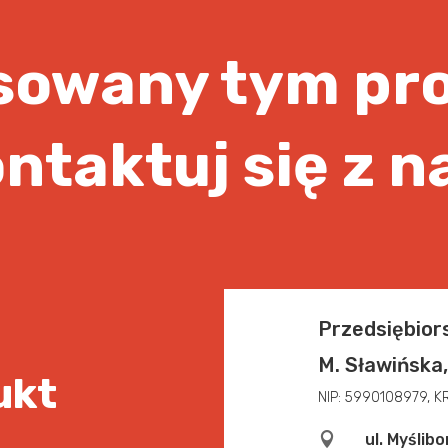
esowany tym pr
ntaktuj się z n
Przedsiębio
M. Sławińska
ukt
NIP: 5990108979, 

ul. Myślib