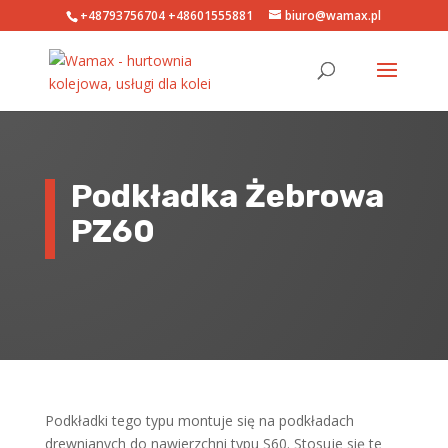
+48793756704
+48601555881
biuro@wamax.pl
Podkładka Żebrowa
PZ60
Podkładki tego typu montuje się na podkładach
drewnianych do nawierzchni typu S60. Stosuje się te