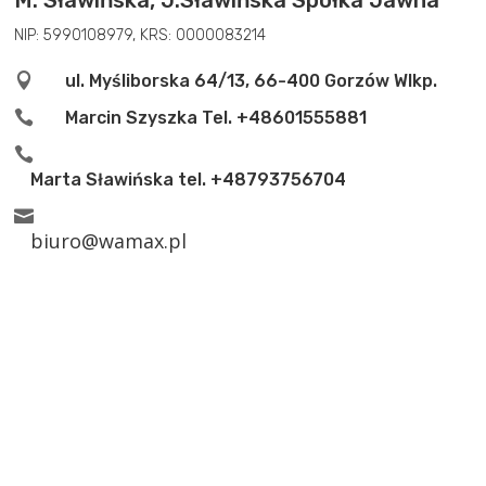
M. Sławińska, J.Sławińska Spółka Jawna
NIP: 5990108979, KRS: 0000083214

ul. Myśliborska 64/13, 66-400 Gorzów Wlkp.

Marcin Szyszka Tel.
+48601555881

Marta Sławińska tel.
+48793756704

biuro@wamax.pl