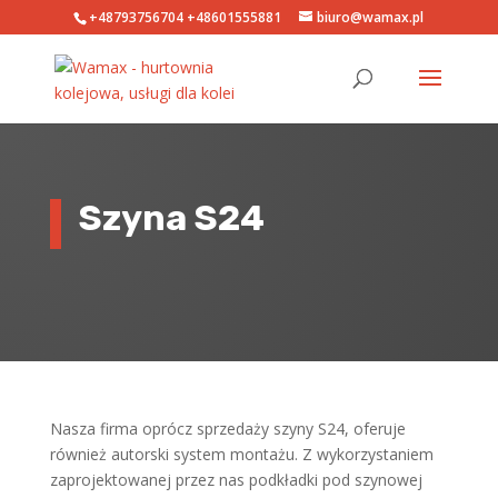
+48793756704
+48601555881
biuro@wamax.pl
Szyna S24
Nasza firma oprócz sprzedaży szyny S24, oferuje
również autorski system montażu. Z wykorzystaniem
zaprojektowanej przez nas podkładki pod szynowej