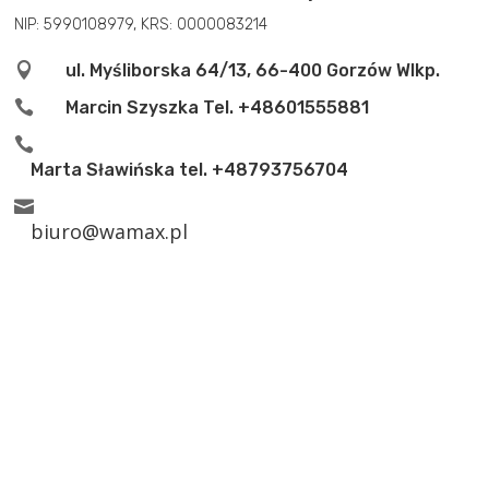
NIP: 5990108979, KRS: 0000083214

ul. Myśliborska 64/13, 66-400 Gorzów Wlkp.

Marcin Szyszka Tel.
+48601555881

Marta Sławińska tel.
+48793756704

biuro@wamax.pl